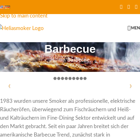
Skip to navigation
Skip to main content
ME
Barbecue
Home
/
Barbecue
1983 wurden unsere Smoker als professionelle, elektrische
Räucheröfen, überwiegend zum Fischräuchern und Heiß-
und Kalträuchern im Fine-Dining Sektor entwickelt und auf
den Markt gebracht. Seit ein paar Jahren breitet sich der
amerikanische Barbecue Trend, zunächst stark in