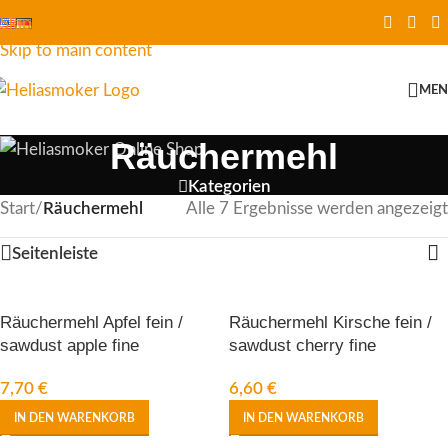
Skip to navigation
Skip to main content
ME
Räuchermehl
Kategorien
Start
/
Räuchermehl
Alle 7 Ergebnisse werden angezeigt
Seitenleiste
Räuchermehl Apfel fein /
Räuchermehl Kirsche fein /
sawdust apple fine
sawdust cherry fine
7,70
€
6,60
€
IN DEN WARENKORB
IN DEN WARENKORB