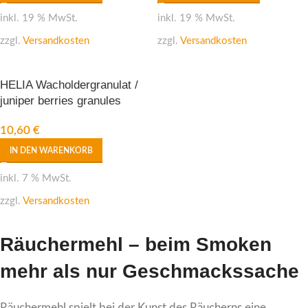
inkl. 19 % MwSt.
inkl. 19 % MwSt.
zzgl.
Versandkosten
zzgl.
Versandkosten
HELIA Wacholdergranulat /
juniper berries granules
10,60
€
IN DEN WARENKORB
inkl. 7 % MwSt.
zzgl.
Versandkosten
Räuchermehl – beim Smoken
mehr als nur Geschmackssache
Räuchermehl spielt bei der Kunst des Räucherns eine