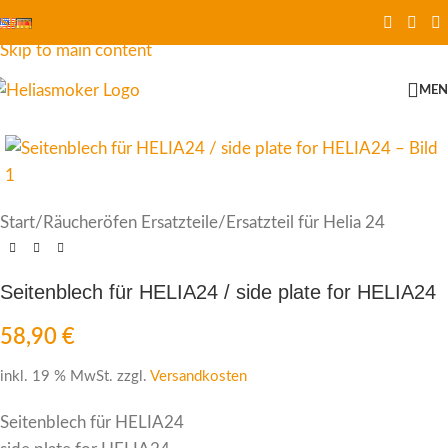
Skip to navigation
Skip to main content
ME
Start
/
Räucheröfen Ersatzteile
/
Ersatzteil für Helia 24
Seitenblech für HELIA24 / side plate for HELIA24
58,90
€
inkl. 19 % MwSt.
zzgl.
Versandkosten
Seitenblech für HELIA24