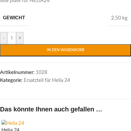
side plate for HELIA24
GEWICHT
2,50 kg
Alternative:
-
+
IN DEN WARENKORB
Artikelnummer:
1028
Kategorie:
Ersatzteil für Helia 24
Das könnte Ihnen auch gefallen …
Helia 24