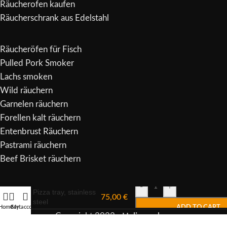
Räucherofen kaufen
Räucherschrank aus Edelstahl
Räucheröfen für Fisch
Pulled Pork Smoker
Lachs smoken
Wild räuchern
Garnelen räuchern
Forellen kalt räuchern
Entenbrust Räuchern
Pastrami räuchern
Beef Brisket räuchern
Alternative:
-
+
Pizza tray, stainless
75,00
€
steel
Home
Cart
My account
ADD TO CART
Copyright
2023 -
Heliasmoker
.