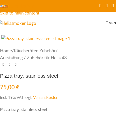
Skip to navigation
Skip to main content
ME
Home
/
Räucheröfen Zubehör
/
Ausstattung / Zubehör für Helia 48
Pizza tray, stainless steel
75,00
€
incl. 19% VAT
zzgl.
Versandkosten
Pizza tray, stainless steel