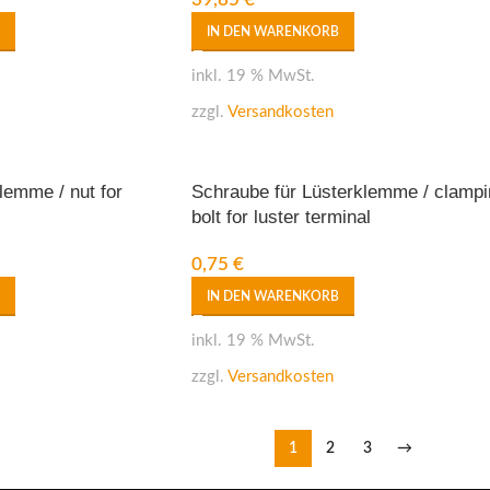
IN DEN WARENKORB
inkl. 19 % MwSt.
zzgl.
Versandkosten
lemme / nut for
Schraube für Lüsterklemme / clampi
bolt for luster terminal
0,75
€
IN DEN WARENKORB
inkl. 19 % MwSt.
zzgl.
Versandkosten
1
2
3
→