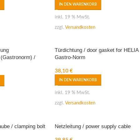
IN DEN WARENKORB
inkl. 19 % MwSt.
zzgl.
Versandkosten
rung
Türdichtung / door gasket for HELIA
 (Gastronorm) /
Gastro-Norm
 for HELIA Gastro-
38,10
€
IN DEN WARENKORB
inkl. 19 % MwSt.
zzgl.
Versandkosten
ube / clamping bolt
Netzleitung / power supply cable
39,85
€