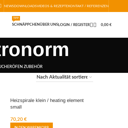
NEWS
DOWNLOADS
VIDEOS & REZEPTE
KONTAKT / REFERENZEN
TIPP
SCHNÄPPCHEN
ÜBER UNS
LOGIN / REGISTER
0,00
€
stronorm
UCHERÖFEN ZUBEHÖR
Heizspirale klein / heating element
small
70,20
€
IN DEN WARENKORB