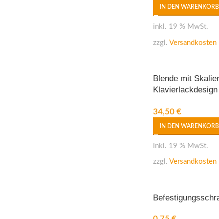
IN DEN WARENKORB
inkl. 19 % MwSt.
zzgl.
Versandkosten
Blende mit Skalie
Klavierlackdesign
Scale piano black
34,50
€
Norm
IN DEN WARENKORB
inkl. 19 % MwSt.
zzgl.
Versandkosten
Befestigungsschra
0,75
€