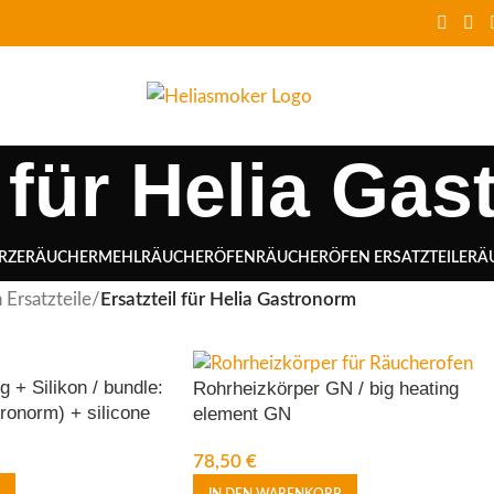
l für Helia Ga
RZE
RÄUCHERMEHL
RÄUCHERÖFEN
RÄUCHERÖFEN ERSATZTEILE
RÄ
Ersatzteile
/
Ersatzteil für Helia Gastronorm
 + Silikon / bundle:
Rohrheizkörper GN / big heating
ronorm) + silicone
element GN
78,50
€