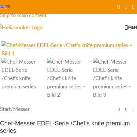
Skip to navigation
Skip to main content
ME
Start
/
Messer
Chef-Messer EDEL-Serie /Chef‘s knife premium
series