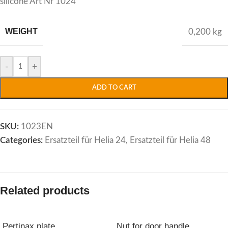
silicone Art Nr 1024
WEIGHT
0,200 kg
Alternative:
-
+
ADD TO CART
SKU:
1023EN
Categories:
Ersatzteil für Helia 24
,
Ersatzteil für Helia 48
Related products
Pertinax plate
Nut for door handle