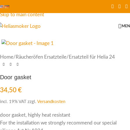
Skip to navigation
Skip to main content
ME
Home
/
Räucheröfen Ersatzteile
/
Ersatzteil für Helia 24
Door gasket
34,50
€
incl. 19% VAT
zzgl.
Versandkosten
door gasket, highly heat resistant
For the installation we strongly recommend our special