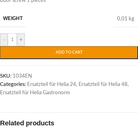
door screw 1 pieces
WEIGHT
0,01 kg
Alternative:
-
+
ADD TO CART
SKU:
1034EN
Categories:
Ersatzteil für Helia 24
,
Ersatzteil für Helia 48
,
Ersatzteil für Helia Gastronorm
Related products