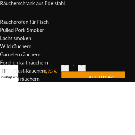
Räucherschrank aus Edelstahl
Räucheröfen für Fisch
Pulled Pork Smoker
Lachs smoken
Wild räuchern
Garnelen räuchern
Forellen kalt räuchern
Alternative:
-
+
Entenbrust Räuchern
Door screws
0,75
€
Home
Cart
My account
ADD TO CART
Pastrami räuchern
Beef Brisket räuchern
Copyright
2023 -
Heliasmoker
.