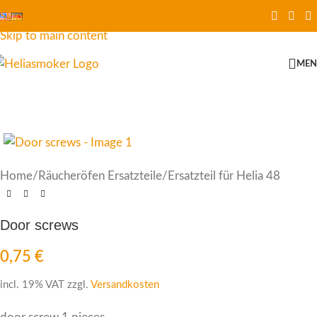
Skip to navigation
Skip to main content
ME
Home
/
Räucheröfen Ersatzteile
/
Ersatzteil für Helia 48
Door screws
0,75
€
incl. 19% VAT
zzgl.
Versandkosten