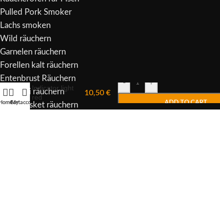
Pulled Pork Smoker
Lachs smoken
Wild räuchern
Garnelen räuchern
Forellen kalt räuchern
Entenbrust Räuchern
-
+
Indicator light
Pastrami räuchern
10,50
€
red
Home
Cart
My account
ADD TO CART
Beef Brisket räuchern
Copyright
2023 -
Heliasmoker
.
Withdraw from contract