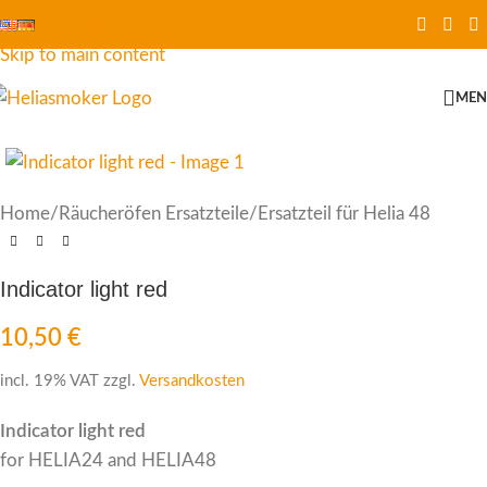
Skip to navigation
Skip to main content
ME
Home
/
Räucheröfen Ersatzteile
/
Ersatzteil für Helia 48
Indicator light red
10,50
€
incl. 19% VAT
zzgl.
Versandkosten
Indicator light red
for HELIA24 and HELIA48