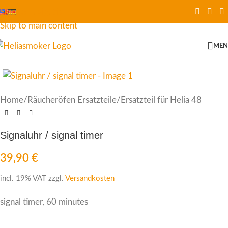
Skip to navigation
Skip to main content
ME
Home
/
Räucheröfen Ersatzteile
/
Ersatzteil für Helia 48
Signaluhr / signal timer
39,90
€
incl. 19% VAT
zzgl.
Versandkosten
signal timer, 60 minutes