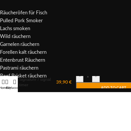
Räucheröfen für Fisch
Pulled Pork Smoker
Lachs smoken
Wild räuchern
Garnelen räuchern
Forellen kalt räuchern
Entenbrust Räuchern
Pastrami räuchern
Alternative:
Beef Brisket räuchern
-
+
Signaluhr / signal
39,90
€
timer
Home
Cart
My account
ADD TO CART
Copyright
2023 -
Heliasmoker
.
Withdraw from contract