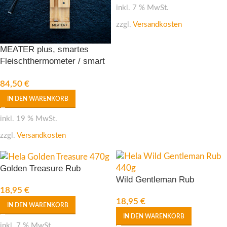
inkl. 7 % MwSt.
zzgl.
Versandkosten
MEATER plus, smartes
Fleischthermometer / smart
meat thermometer
84,50
€
IN DEN WARENKORB
inkl. 19 % MwSt.
zzgl.
Versandkosten
Golden Treasure Rub
Wild Gentleman Rub
18,95
€
18,95
€
IN DEN WARENKORB
IN DEN WARENKORB
inkl. 7 % MwSt.