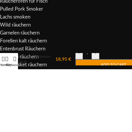
Räucheröfen für Fisch
Pulled Pork Smoker
Lachs smoken
Wild räuchern
Garnelen räuchern
Forellen kalt räuchern
Entenbrust Räuchern
Alternative:
-
+
Golden Treasure
Pastrami räuchern
18,95
€
Rub
Beef Brisket räuchern
Home
Cart
My account
ADD TO CART
Copyright
2023 -
Heliasmoker
.
Withdraw from contract