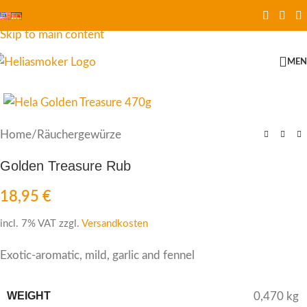
Skip to navigation
Skip to main content
ME
Home
/
Räuchergewürze
Golden Treasure Rub
18,95
€
incl. 7% VAT
zzgl.
Versandkosten
Exotic-aromatic, mild, garlic and fennel
WEIGHT
0,470 kg