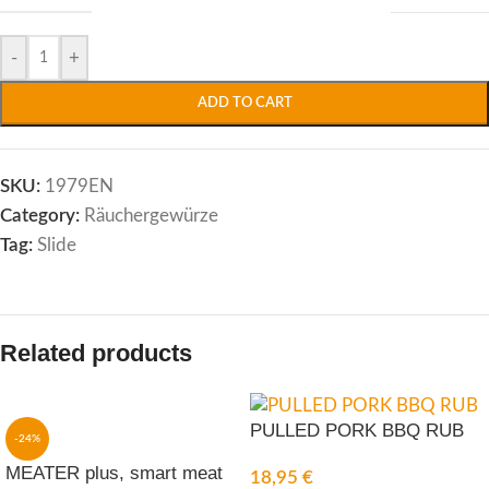
Alternative:
-
+
ADD TO CART
SKU:
1979EN
Category:
Räuchergewürze
Tag:
Slide
Related products
PULLED PORK BBQ RUB
-24%
MEATER plus, smart meat
18,95
€